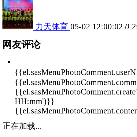
力天体育
05-02 12:00:02
0
2
网友评论
{{el.sasMenuPhotoComment.userN
{{el.sasMenuPhotoComment.comm
{{el.sasMenuPhotoComment.create
HH:mm')}}
{{el.sasMenuPhotoComment.content 
正在加载...