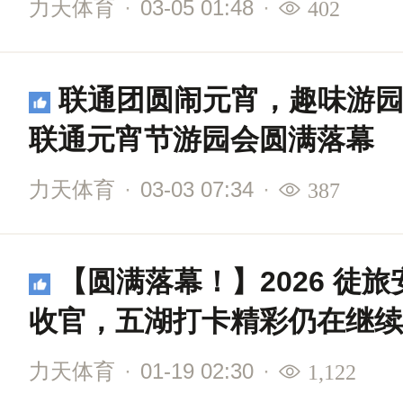
力天体育
·
03-05 01:48
·
402
联通团圆闹元宵，趣味游园
联通元宵节游园会圆满落幕
力天体育
·
03-03 07:34
·
387
【圆满落幕！】2026 徒
收官，五湖打卡精彩仍在继续
力天体育
·
01-19 02:30
·
1,122