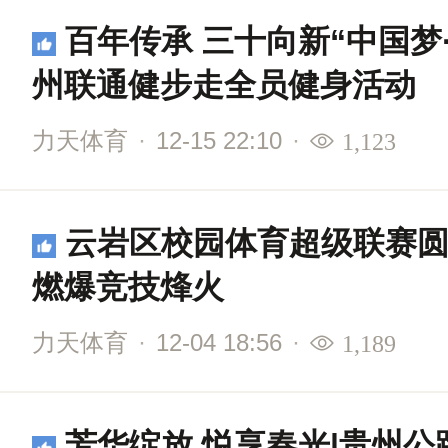
百年传承 三十向新“中国梦·劳动美”2024 年贵
州联通健步走全员健身活动
力天体育
·
12-15 22:10
·
1,123
云岩区校园体育超级联赛圆满落幕：冠军之路
燃爆竞技烽火
力天体育
·
12-04 18:56
·
1,189
芳华绽放 悦享春光|贵州