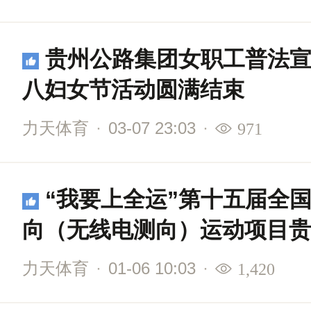
贵州公路集团女职工普法宣传活动暨2025年三
八妇女节活动圆满结束
力天体育
·
03-07 23:03
·
971
“我要上全运”第十五届全国运动会群众比赛定
向（无线电测向）运动项目贵
圆满结束
力天体育
·
01-06 10:03
·
1,420